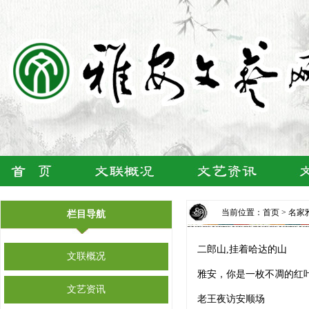
当前位置：
首页
>
名家
栏目导航
二郎山,挂着哈达的山
文联概况
雅安，你是一枚不凋的红
文艺资讯
老王夜访安顺场