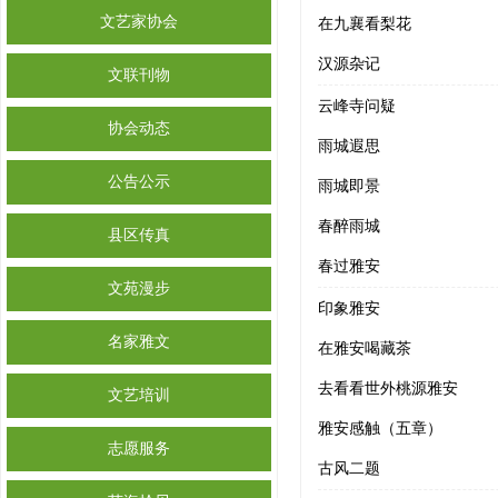
文艺家协会
在九襄看梨花
汉源杂记
文联刊物
云峰寺问疑
协会动态
雨城遐思
公告公示
雨城即景
春醉雨城
县区传真
春过雅安
文苑漫步
印象雅安
名家雅文
在雅安喝藏茶
去看看世外桃源雅安
文艺培训
雅安感触（五章）
志愿服务
古风二题