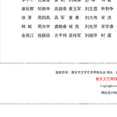
谢应辉
邹炳华
高德章
黄玉军
刘文霞
申荆争
张 茅
周四凤
高 军
黄 勇
刘大伟
宋 洪
韩 斌
周兴华
龚晓春
候 燕
刘先萍
宋学康
金燕江
祝丽琼
古平伟
居传军
刘德萍
时 露
版权所有：雅安市文学艺术界联合会 地址：雅安市雨
雅安文艺网投稿邮
Copyright w
网站设计