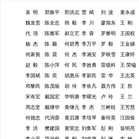
袁 明
郑焕平
郭洪志
贾 斌
刘 波
童永成
魏发贵
陈全忠
韩 毅
李 川
廖旭东
王 刚
代 强
陈雅军
郝立艺
李 蓉
罗黎明
王国权
杨 杰
陈 颖
何碧秀
李万平
罗 毅
王金娣
何家善
陈 震
何 杰
李湘安
罗映雪
王康怀
赵 毅
陈小萍
何 民
李效勇
雷级科
王 荣镒
李国斌
陈 奕
胡惠乐
李新民
雷 华
王志英
邓黎民
陈茂瑜
胡 伶
李依凡
聂方伟
王 胜
宋有宏
戴国宏
华明康
李曜光
卢 玲
王 兰
周志坚
戴继华
黄继元
李 杰
兰树桂
王芳慧
何德忠
代润蓉
黄启康
李培琴
秦玲英
汪国俊
李 洪
樊建国
黄荣忠
刘鲁军
彭 刚
翁明亮
李小平
范淑俊
黄 刚
刘南康
彭 琳
韦 敏